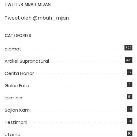
TWITTER MBAH MIJAN
Tweet oleh @mbah_mijan
CATEGORIES
372
alamat
431
Artikel Supranatural
17
Cerita Horror
1
Galeri Foto
61
lain-lain
14
Sajian Kami
9
Testimoni
10
Utama