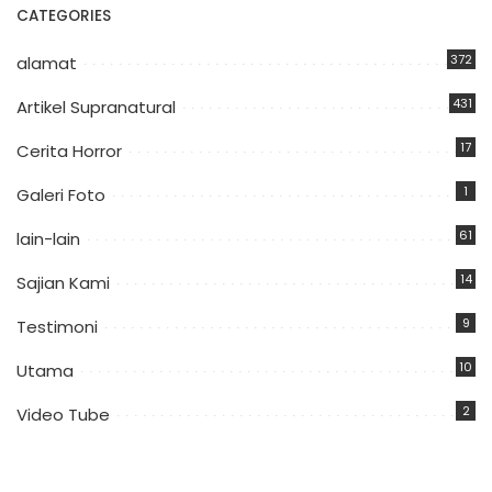
CATEGORIES
372
alamat
431
Artikel Supranatural
17
Cerita Horror
1
Galeri Foto
61
lain-lain
14
Sajian Kami
9
Testimoni
10
Utama
2
Video Tube