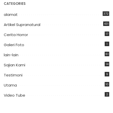
CATEGORIES
372
alamat
431
Artikel Supranatural
17
Cerita Horror
1
Galeri Foto
61
lain-lain
14
Sajian Kami
9
Testimoni
10
Utama
2
Video Tube