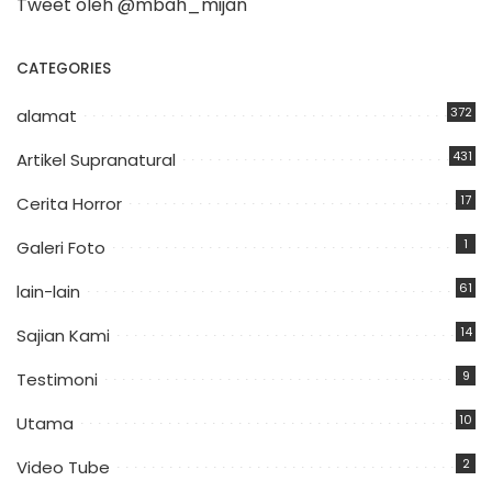
Tweet oleh @mbah_mijan
CATEGORIES
372
alamat
431
Artikel Supranatural
17
Cerita Horror
1
Galeri Foto
61
lain-lain
14
Sajian Kami
9
Testimoni
10
Utama
2
Video Tube