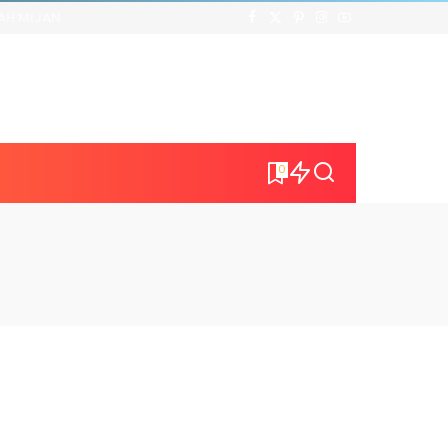
AH MIJAN
0