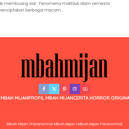
tuk membuang sial Fenomena makhluk alam semesta
a menciptakan berbagai macam
...
 MBAH MIJAN
PROFIL MBAH MIJAN
CERITA HORROR ORIGIN
Mbah Mijan | Paranormal Mbah Mijan | Mbah Mijan Paranormal