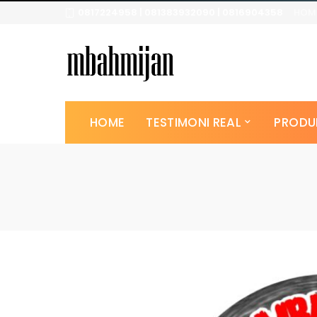
0817224958 | 081383932090 | 0816904358
HOM
HOME
TESTIMONI REAL
PRODU