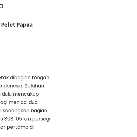
a
 Pelet Papua
etak dibagian tengah
 Indonesia. Belahan
a dulu mencakup
bagi menjadi dua
a sedangkan bagian
s 808.105 km persegi
sar pertama di