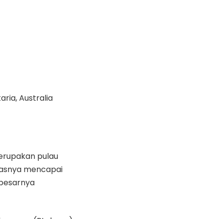
ria, Australia
merupakan pulau
uasnya mencapai
 besarnya