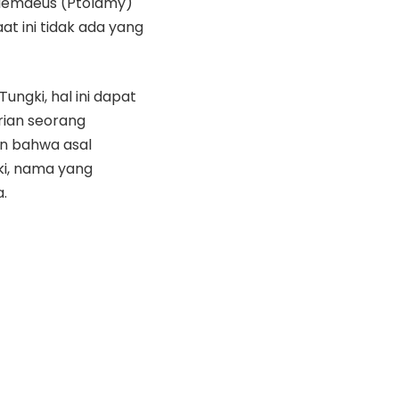
olemaeus (Ptolamy)
t ini tidak ada yang
ungki, hal ini dapat
rian seorang
n bahwa asal
i, nama yang
.