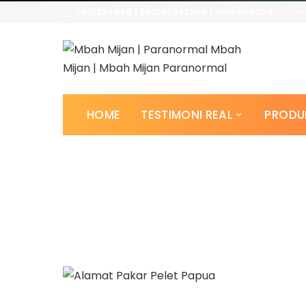
0817224958 | 081383932090 | 0816904358
HOM
HOME
TESTIMONI REAL
PRODU