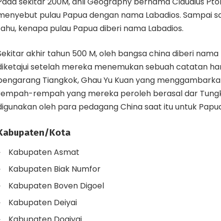
Pada sekitar 200M, ahli Geography bernama Claudius Pt
menyebut pulau Papua dengan nama Labadios. Sampai saa
tahu, kenapa pulau Papua diberi nama Labadios.
Sekitar akhir tahun 500 M, oleh bangsa china diberi nama T
diketajui setelah mereka menemukan sebuah catatan ha
pengarang Tiangkok, Ghau Yu Kuan yang menggambarka
rempah-rempah yang mereka peroleh berasal dar Tungk
digunakan oleh para pedagang China saat itu untuk Papua
Kabupaten/Kota
Kabupaten Asmat
Kabupaten Biak Numfor
Kabupaten Boven Digoel
Kabupaten Deiyai
Kabupaten Dogiyai