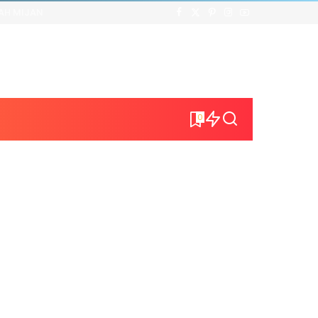
AH MIJAN
0