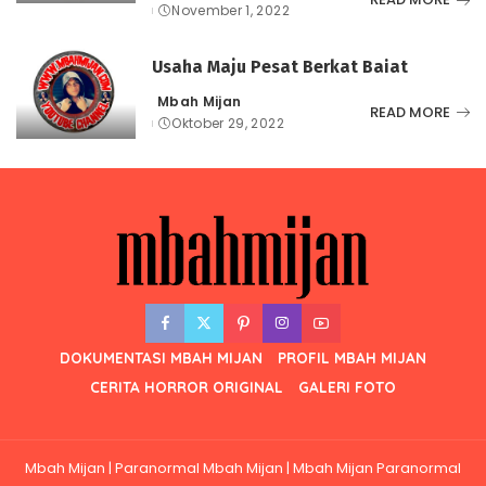
November 1, 2022
by
Usaha Maju Pesat Berkat Baiat
Mbah Mijan
Posted
READ MORE
Oktober 29, 2022
by
DOKUMENTASI MBAH MIJAN
PROFIL MBAH MIJAN
CERITA HORROR ORIGINAL
GALERI FOTO
Mbah Mijan | Paranormal Mbah Mijan | Mbah Mijan Paranormal