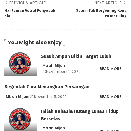
PREVIOUS ARTICLE
NEXT ARTICLE
Hantaman Astral Penyebab
Suami Tak Bergeming Kena
Sial
Puter Giling
You Might Also Enjoy
Susuk Ampuh Bikin Target Luluh
Mbah Mijan
Posted
READ MORE
November 14, 2022
by
Beginilah Cara Menangkan Persaingan
READ MORE
Mbah Mijan
November 5, 2022
Posted
by
Inilah Rahasia Hutang Lunas Hidup
Berkelas
Mbah Mijan
Posted
READ MORE