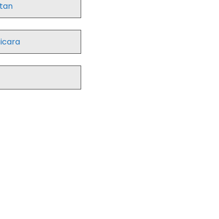
utan
icara