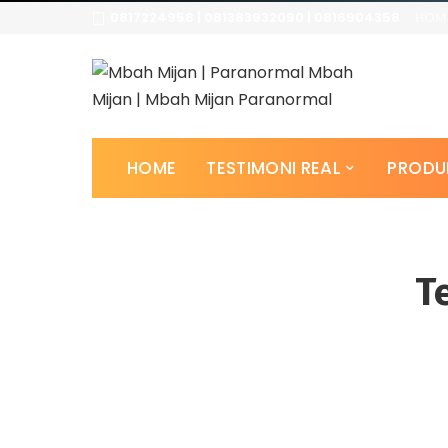
0817224958 | 081383932090 | 0816904358
HOM
HOME
TESTIMONI REAL
PRODU
T