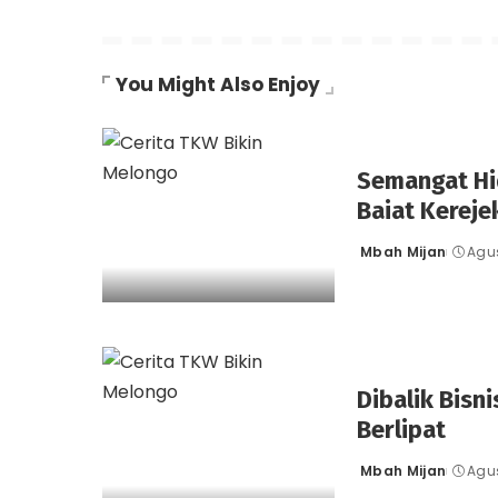
You Might Also Enjoy
Semangat H
Baiat Kereje
Mbah Mijan
Agus
Posted
by
Dibalik Bisn
Berlipat
Mbah Mijan
Agus
Posted