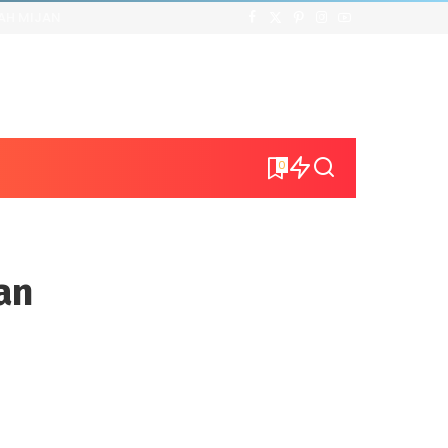
AH MIJAN
0
an