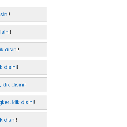
sini
!
sini
!
k disini
!
 disini
!
lik disini
!
, klik disini
!
k disni
!