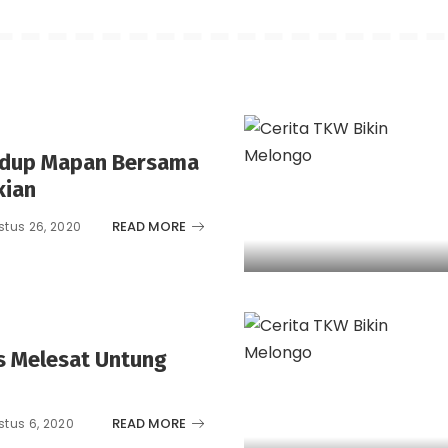
idup Mapan Bersama
kian
READ MORE
tus 26, 2020
is Melesat Untung
READ MORE
tus 6, 2020