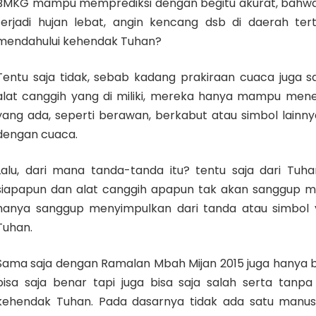
BMKG mampu memprediksi dengan begitu akurat, bahw
terjadi hujan lebat, angin kencang dsb di daerah te
mendahului kehendak Tuhan?
Tentu saja tidak, sebab kadang prakiraan cuaca juga sa
alat canggih yang di miliki, mereka hanya mampu men
yang ada, seperti berawan, berkabut atau simbol lain
dengan cuaca.
Lalu, dari mana tanda-tanda itu? tentu saja dari Tuha
siapapun dan alat canggih apapun tak akan sanggup m
hanya sanggup menyimpulkan dari tanda atau simbol y
Tuhan.
Sama saja dengan Ramalan Mbah Mijan 2015 juga hanya be
bisa saja benar tapi juga bisa saja salah serta tan
kehendak Tuhan. Pada dasarnya tidak ada satu manu