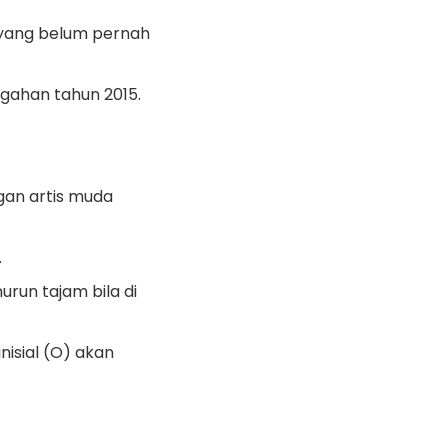
 yang belum pernah
ngahan tahun 2015.
gan artis muda
.
urun tajam bila di
nisial (O) akan