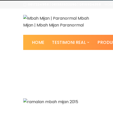
0817224958 | 081383932090 | 0816904358
HOM
HOME
TESTIMONI REAL
PRODU