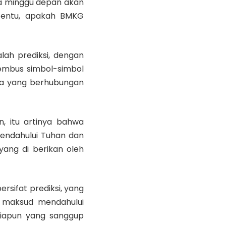
a minggu depan akan
rtentu, apakah BMKG
lah prediksi, dengan
embus simbol-simbol
nya yang berhubungan
n, itu artinya bahwa
endahului Tuhan dan
ang di berikan oleh
rsifat prediksi, yang
pa maksud mendahului
siapun yang sanggup