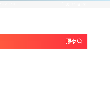
AH MIJAN
0