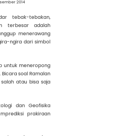
esember 2014
ar tebak-tebakan,
n terbesar adalah
sanggup menerawang
ra-ngira dari simbol
gup untuk meneropong
 Bicara soal Ramalan
 salah atau bisa saja
ologi dan Geofisika
prediksi prakiraan