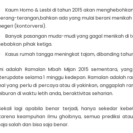
Kaum Homo & Lesbi di tahun 2015 akan menghebohkan
terang-terangan,bahkan ada yang mulai berani menikah l
negeri (kontorversi).
Banyak pasangan muda-mudi yang gagal menikah di ta
sebabkan pihak ketiga.
Kasus rumah tangga meningkat tajam, dibanding tahu
Ini adalah Ramalan Mbah Mijan 2015 sementara, yang
terupdate selama 1 minggu kedepan. Ramalan adalah r
hal yang perlu di percaya atau di yakinkan, anggaplah 
hiburan di waktu letih anda, beraktivitas seharian.
Sekali lagi apabila benar terjadi, hanya sekedar ke
karena keampuhan ilmu ghoibnya, semua prediksi atau
saja salah dan bisa saja benar.