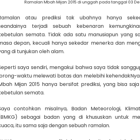
Ramalan Mbah Mijan 2015 di unggah pada tanggal 03 D
Ramalan atau prediksi tak ubahnya hanya seked
seandainya terjadi sebuah kebenaran kemungkina
kebetulan semata. Tidak ada satu manusiapun yang 
masa depan, kecuali hanya sekedar menerka dan mengi
yang di tunjukan oleh alam.
Seperti saya sendiri, mengakui bahwa saya tidak sang
lorong-waktu melewati batas dan melebihi kehendakNya.
Mbah Mijan 2015 hanya bersifat prediksi, yang bisa saja
kebetulan semata.
Saya contohkan misalnya, Badan Meteorologi, Klimat
(BMKG) sebagai badan yang di khususkan untuk mem
cuaca, itu sama saja dengan sebuah ramalan.