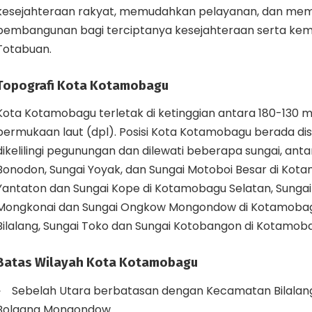
kesejahteraan rakyat, memudahkan pelayanan, dan memo
pembangunan bagi terciptanya kesejahteraan serta kem
Totabuan.
Topografi Kota Kotamobagu
Kota Kotamobagu terletak di ketinggian antara 180-130 m
permukaan laut (dpl). Posisi Kota Kotamobagu berada d
dikelilingi pegunungan dan dilewati beberapa sungai, antar
Bonodon, Sungai Yoyak, dan Sungai Motoboi Besar di Kot
Yantaton dan Sungai Kope di Kotamobagu Selatan, Sungai
Mongkonai dan Sungai Ongkow Mongondow di Kotamobagu
Bilalang, Sungai Toko dan Sungai Kotobangon di Kotamob
Batas Wilayah Kota Kotamobagu
Sebelah Utara berbatasan dengan Kecamatan Bilalan
Bolaang Mongondow