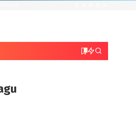
AH MIJAN
0
agu