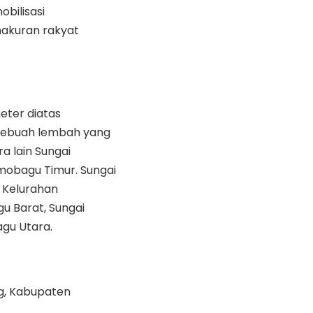
bilisasi
akuran rakyat
eter diatas
isebuah lembah yang
a lain Sungai
amobagu Timur. Sungai
 Kelurahan
 Barat, Sungai
agu Utara.
g, Kabupaten