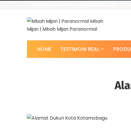
0817224958 | 081383932090 | 0816904358
HOM
HOME
TESTIMONI REAL
PRODU
Al