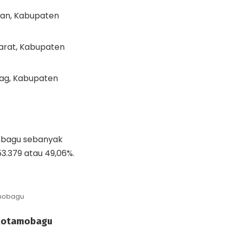
yan, Kabupaten
arat, Kabupaten
ag, Kabupaten
mobagu sebanyak
.379 atau 49,06%.
amobagu
 Kotamobagu