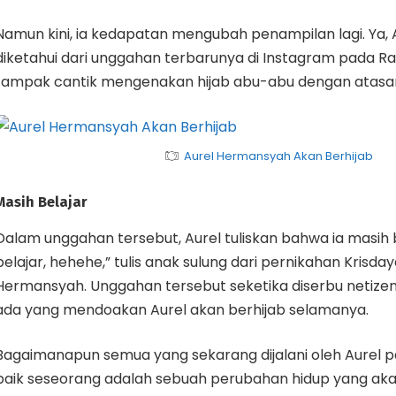
Namun kini, ia kedapatan mengubah penampilan lagi. Ya, Au
diketahui dari unggahan terbarunya di Instagram pada Rab
tampak cantik mengenakan hijab abu-abu dengan atasan
Aurel Hermansyah Akan Berhijab
Masih Belajar
Dalam unggahan tersebut, Aurel tuliskan bahwa ia masih b
belajar, hehehe,” tulis anak sulung dari pernikahan Krisd
Hermansyah. Unggahan tersebut seketika diserbu netizen,
ada yang mendoakan Aurel akan berhijab selamanya.
Bagaimanapun semua yang sekarang dijalani oleh Aurel pa
baik seseorang adalah sebuah perubahan hidup yang aka