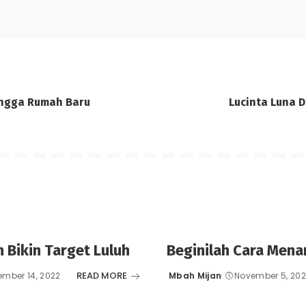
ngga Rumah Baru
Lucinta Luna D
Bikin Target Luluh
Beginilah Cara Men
READ MORE
mber 14, 2022
Mbah Mijan
November 5, 20
Posted
by