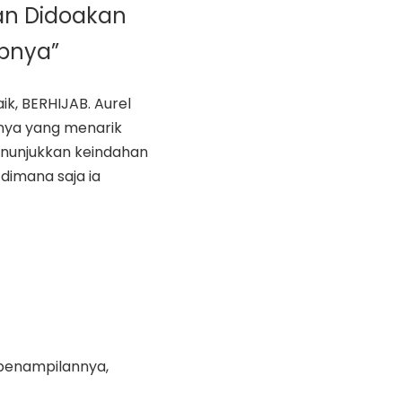
an Didoakan
apnya”
aik, BERHIJAB. Aurel
nya yang menarik
enunjukkan keindahan
dimana saja ia
 penampilannya,