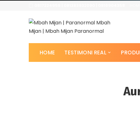
0817224958 | 081383932090 | 0816904358
HOM
HOME
TESTIMONI REAL
PRODU
Au