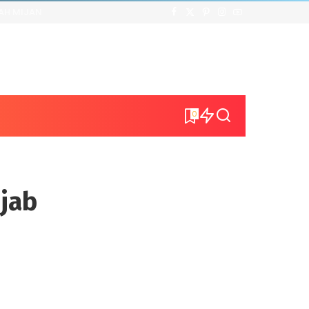
AH MIJAN
0
jab