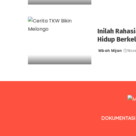
Inilah Rahas
Hidup Berke
Mbah Mijan
Nove
Posted
by
DOKUMENTASI