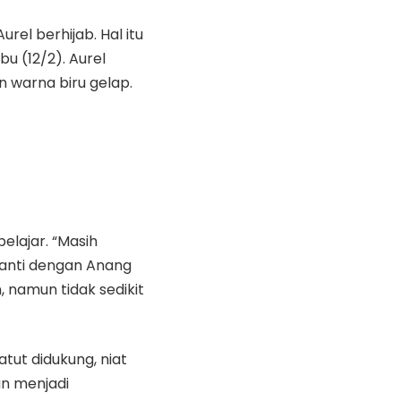
rel berhijab. Hal itu
u (12/2). Aurel
 warna biru gelap.
elajar. “Masih
ayanti dengan Anang
 namun tidak sedikit
tut didukung, niat
n menjadi