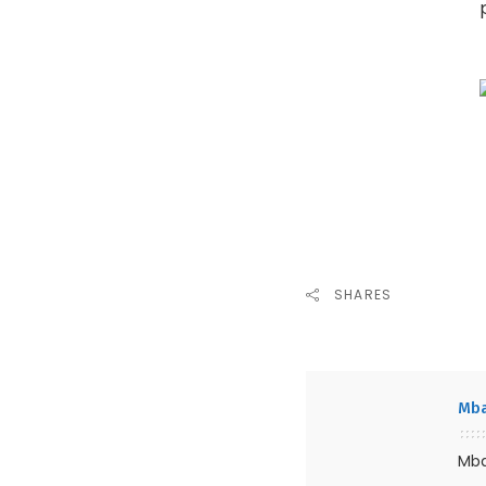
SHARES
Mba
Mba