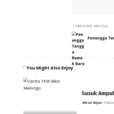
PREVIOUS ARTICLE
Penunggu Ta
You Might Also Enjoy
Susuk Ampuh 
Mbah Mijan
Nove
Posted
by