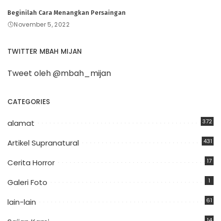
Beginilah Cara Menangkan Persaingan
November 5, 2022
TWITTER MBAH MIJAN
Tweet oleh @mbah_mijan
CATEGORIES
372
alamat
431
Artikel Supranatural
17
Cerita Horror
1
Galeri Foto
61
lain-lain
14