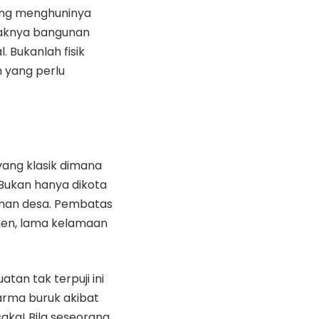
ang menghuninya
yaknya bangunan
. Bukanlah fisik
h yang perlu
yang klasik dimana
ukan hanya dikota
aman desa. Pembatas
umen, lama kelamaan
tan tak terpuji ini
arma buruk akibat
aka! Bila seseorang