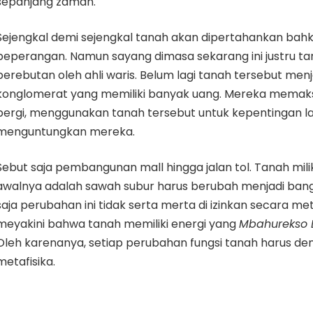
sepanjang zaman.
Sejengkal demi sejengkal tanah akan dipertahankan bahkan
peperangan. Namun sayang dimasa sekarang ini justru ta
perebutan oleh ahli waris. Belum lagi tanah tersebut men
konglomerat yang memiliki banyak uang. Mereka memaks
pergi, menggunakan tanah tersebut untuk kepentingan la
menguntungkan mereka.
Sebut saja pembangunan mall hingga jalan tol. Tanah mili
awalnya adalah sawah subur harus berubah menjadi ban
saja perubahan ini tidak serta merta di izinkan secara meta
meyakini bahwa tanah memiliki energi yang
Mbahurekso 
Oleh karenanya, setiap perubahan fungsi tanah harus de
metafisika.