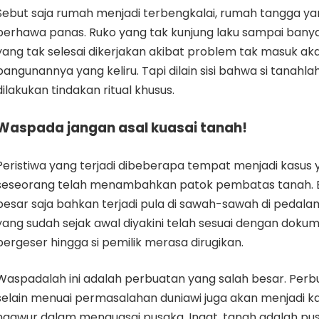
Sebut saja rumah menjadi terbengkalai, rumah tangga y
berhawa panas. Ruko yang tak kunjung laku sampai ban
yang tak selesai dikerjakan akibat problem tak masuk akal
bangunannya yang keliru. Tapi dilain sisi bahwa si tanahla
dilakukan tindakan ritual khusus.
Waspada jangan asal kuasai tanah!
Peristiwa yang terjadi dibeberapa tempat menjadi kasus 
seseorang telah menambahkan patok pembatas tanah. B
besar saja bahkan terjadi pula di sawah-sawah di pedal
yang sudah sejak awal diyakini telah sesuai dengan dok
bergeser hingga si pemilik merasa dirugikan.
Waspadalah ini adalah perbuatan yang salah besar. Perbua
selain menuai permasalahan duniawi juga akan menjadi k
ngawur dalam menguasai pusaka. Ingat, tanah adalah pus