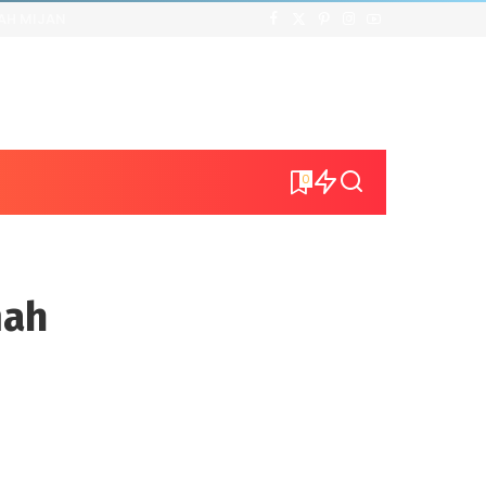
AH MIJAN
0
mah