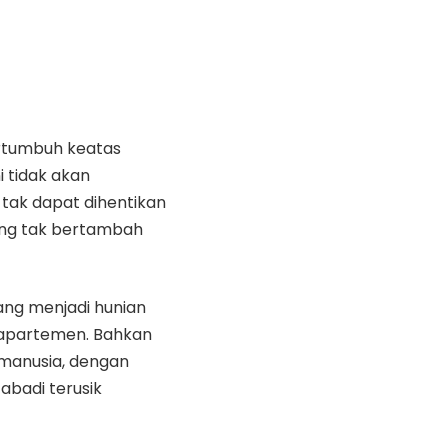
ertumbuh keatas
i tidak akan
tak dapat dihentikan
ang tak bertambah
ang menjadi hunian
 apartemen. Bahkan
 manusia, dengan
abadi terusik