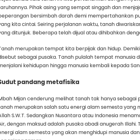
taruhannya. Pihak asing yang sempat singgah dan menjaja
peperangan bersimbah darah demi mempertahankan pus
yang kita cintai. Seiring perjalanan waktu, tanah diwariska
yang ditunjuk. Beberapa telah dijual atau dihibahkan deng
Tanah merupakan tempat kita berpijak dan hidup. Demiki
disebut sebagai pusaka. Tanah pulalah tempat manusia di
menjalani kehidupan hingga manusia kembali kepada Sang
Sudut pandang metafisika
Mbah Mijan cenderung melihat tanah tak hanya sebagai pus
tanah merupakan salah satu energi alam semesta yang 
Allah S.W.T. Sedangkan Nusantara atau Indonesia menam
Air, dengan maksud adalah pusaka abadi anugerah Illahi. 
energi alam semesta yang akan menghidupi manusia dan