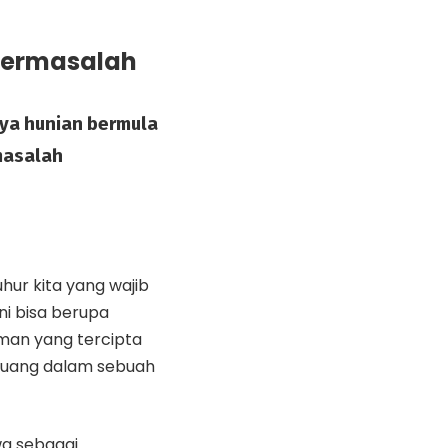
Bermasalah
ya hunian bermula
masalah
hur kita yang wajib
ini bisa berupa
man yang tercipta
rtuang dalam sebuah
wa sebagai