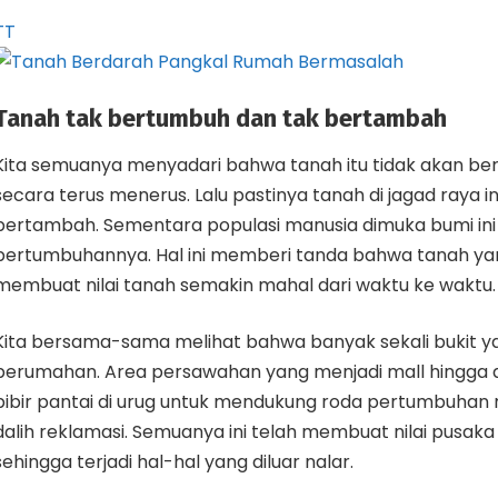
TT
Tanah tak bertumbuh dan tak bertambah
Kita semuanya menyadari bahwa tanah itu tidak akan b
secara terus menerus. Lalu pastinya tanah di jagad raya in
bertambah. Sementara populasi manusia dimuka bumi ini 
pertumbuhannya. Hal ini memberi tanda bahwa tanah y
membuat nilai tanah semakin mahal dari waktu ke waktu.
Kita bersama-sama melihat bahwa banyak sekali bukit y
perumahan. Area persawahan yang menjadi mall hingga
bibir pantai di urug untuk mendukung roda pertumbuhan
dalih reklamasi. Semuanya ini telah membuat nilai pusaka 
sehingga terjadi hal-hal yang diluar nalar.