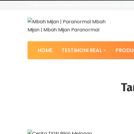
0817224958 | 081383932090 | 0816904358
HOM
HOME
TESTIMONI REAL
PRODU
Ta