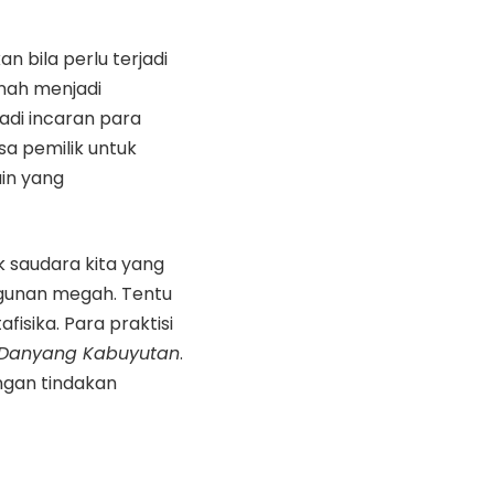
 bila perlu terjadi
nah menjadi
jadi incaran para
a pemilik untuk
in yang
k saudara kita yang
gunan megah. Tentu
fisika. Para praktisi
Danyang Kabuyutan
.
ngan tindakan