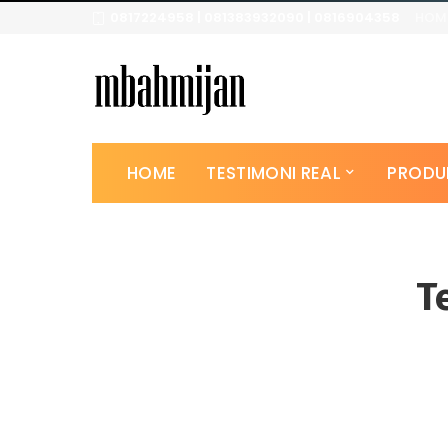
0817224958 | 081383932090 | 0816904358
HOM
HOME
TESTIMONI REAL
PRODU
T