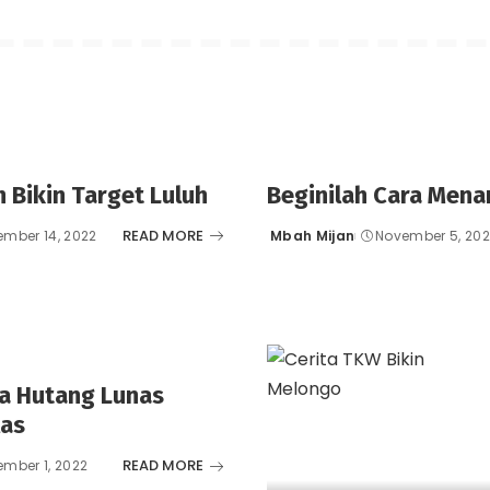
Bikin Target Luluh
Beginilah Cara Men
READ MORE
mber 14, 2022
Mbah Mijan
November 5, 20
Posted
by
ia Hutang Lunas
las
READ MORE
mber 1, 2022