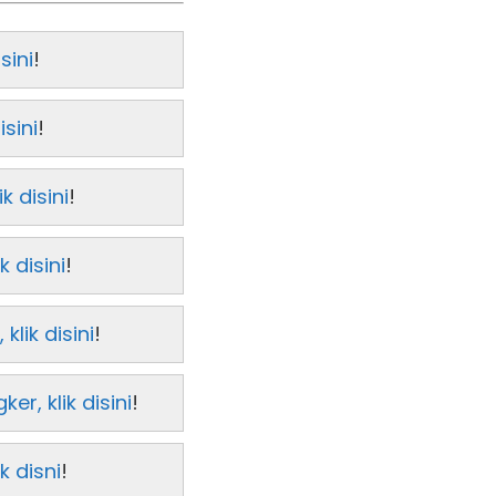
sini
!
sini
!
k disini
!
 disini
!
lik disini
!
, klik disini
!
k disni
!