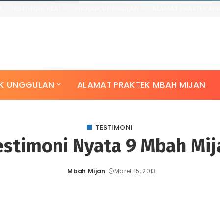
E
TESTIMONI REAL
PRODUK UNGGULAN
ALAMAT PRAKTEK MB
TESTIMONI NYATA 1
BAIAT KEREJEKIAN
TESTIMONI NYATA 2
SUSUK EMAS ONLINE
TESTIMONI NYATA 3
JIMAT PARA ARTIS
TESTIMONI NYATA 4
AJIAN PUTER GILING
K UNGGULAN
ALAMAT PRAKTEK MBAH MIJAN
TESTIMONI NYATA 5
ILMU PELET
TESTIMONI NYATA 6
RUWATAN BUANG SIAL
TESTIMONI NYATA 7
SAPUTANGAN KAROMAH
TESTIMONI
TESTIMONI NYATA 8
SUSUK ENERGI
estimoni Nyata 9 Mbah Mij
TESTIMONI NYATA 9
PENGISIAN BENDA GHOIB
TESTIMONI NYATA 10
PAGAR GHOIB RUMAH
Mbah Mijan
Maret 15, 2013
AZIMAT PROPERTY
Posted
by
ILMU KEKEBALAN TUBUH
KONTAK KAMI