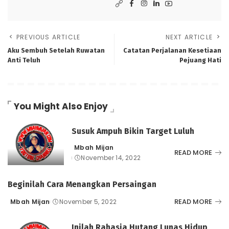
PREVIOUS ARTICLE
NEXT ARTICLE
Aku Sembuh Setelah Ruwatan
Catatan Perjalanan Kesetiaan
Anti Teluh
Pejuang Hati
You Might Also Enjoy
Susuk Ampuh Bikin Target Luluh
Mbah Mijan
Posted
READ MORE
November 14, 2022
by
Beginilah Cara Menangkan Persaingan
READ MORE
Mbah Mijan
November 5, 2022
Posted
by
Inilah Rahasia Hutang Lunas Hidup