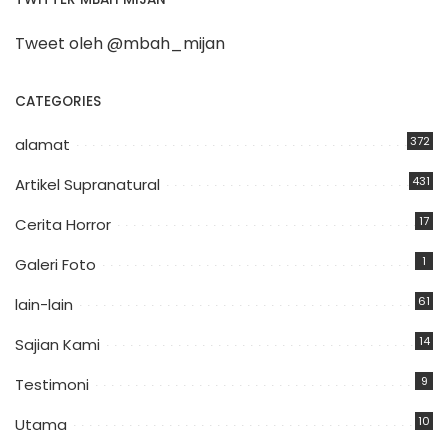
Tweet oleh @mbah_mijan
CATEGORIES
372
alamat
431
Artikel Supranatural
17
Cerita Horror
1
Galeri Foto
61
lain-lain
14
Sajian Kami
9
Testimoni
10
Utama