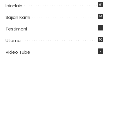
61
lain-lain
14
Sajian Kami
9
Testimoni
10
Utama
2
Video Tube