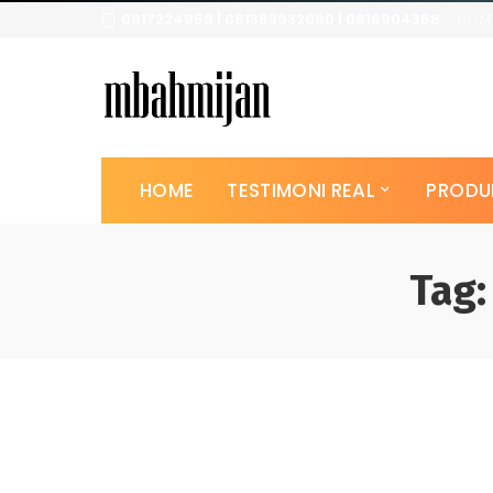
0817224958 | 081383932090 | 0816904358
HOM
HOME
TESTIMONI REAL
PRODU
Tag