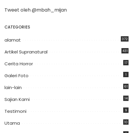
Tweet oleh @mbah_mijan
CATEGORIES
372
alamat
431
Artikel Supranatural
17
Cerita Horror
1
Galeri Foto
61
lain-lain
14
Sajian Kami
9
Testimoni
10
Utama