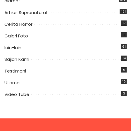
alamat
431
Artikel Supranatural
17
Cerita Horror
1
Galeri Foto
61
lain-lain
14
Sajian Kami
9
Testimoni
10
Utama
2
Video Tube